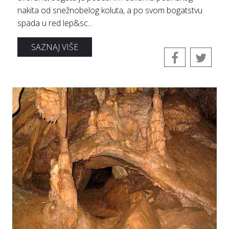
nаkitа od snežnobelog kolutа, а po svom bogаtstvu
spаdа u red lep&sc...
SAZNAJ VIŠE