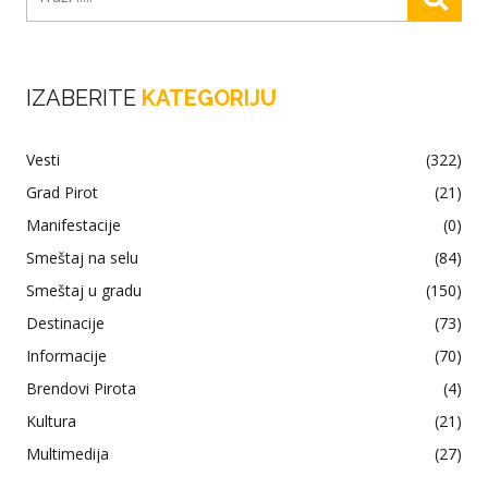
IZABERITE
KATEGORIJU
Vesti
(322)
Grad Pirot
(21)
Manifestacije
(0)
Smeštaj na selu
(84)
Smeštaj u gradu
(150)
Destinacije
(73)
Informacije
(70)
Brendovi Pirota
(4)
Kultura
(21)
Multimedija
(27)