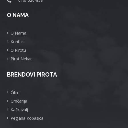
010/ 320-838
O NAMA
O Nama
Kontakt
O Pirotu
Pirot Nekad
BRENDOVI PIROTA
Ćilim
Grnčarija
Kačkavalj
Peglana Kobasica