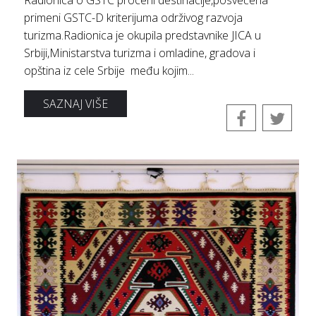
Radionica o GSTC proceni destinacije,posvećena
primeni GSTC-D kriterijuma održivog razvoja
turizma.Radionica je okupila predstavnike JICA u
Srbiji,Ministarstva turizma i omladine, gradova i
opština iz cele Srbije među kojim...
SAZNAJ VIŠE