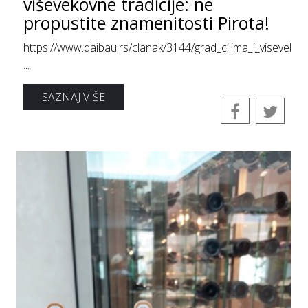
viševekovne tradicije: ne
propustite znamenitosti Pirota!
https://www.daibau.rs/clanak/3144/grad_cilima_i_visevekov
...
SAZNAJ VIŠE