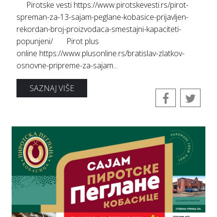
Pirotske vesti https://www.pirotskevesti.rs/pirot-
spreman-za-13-sajam-peglane-kobasice-prijavljen-
rekordan-broj-proizvodaca-smestajni-kapaciteti-
popunjeni/ Pirot plus
online https://www.plusonline.rs/bratislav-zlatkov-
osnovne-pripreme-za-sajam...
SAZNAJ VIŠE