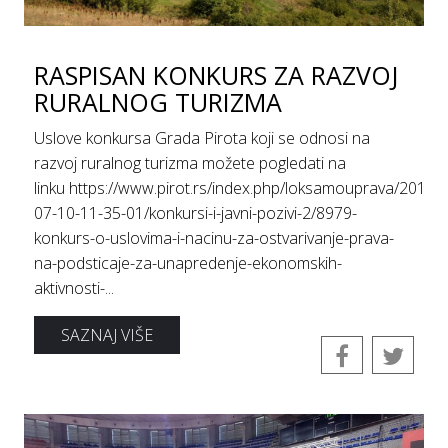
RASPISAN KONKURS ZA RAZVOJ
RURALNOG TURIZMA
Uslove konkursa Grada Pirota koji se odnosi na
razvoj ruralnog turizma možete pogledati na
linku https://www.pirot.rs/index.php/loksamouprava/2014-
07-10-11-35-01/konkursi-i-javni-pozivi-2/8979-
konkurs-o-uslovima-i-nacinu-za-ostvarivanje-prava-
na-podsticaje-za-unapredenje-ekonomskih-
aktivnosti-...
SAZNAJ VIŠE