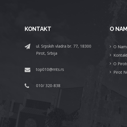
KONTAKT
O NA
ul. Srpskih vladra br. 77, 18300
O Nam
Pirot, Srbija
Kontak
O Pirot
top010@mts.rs
Pirot 
010/ 320-838