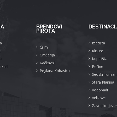
MA
BRENDOVI
DESTINACI
PIROTA
a
Izletišta
Ćilim
t
Klisure
Grnčarija
u
Kupališta
Kačkavalj
Nekad
Pećine
Peglana Kobasica
Seoski Turiza
Stara Planina
Vodopadi
Vidikovci
Zavojsko Jeze