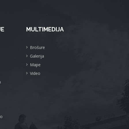
JE
MULTIMEDIJA
Brošure
Galerija
Mape
Video
m
ro