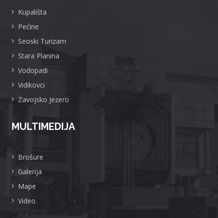
Kupališta
Pećine
Seoski Turizam
Stara Planina
Vodopadi
Vidikovci
Zavojsko Jezero
MULTIMEDIJA
Brošure
Galerija
Mape
Video