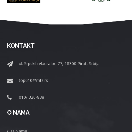
KONTAKT
ul. Srpskih vladra br. 77, 18300 Pirot, Srbija
top010@mts.rs
010/ 320-838
O NAMA
O Nama