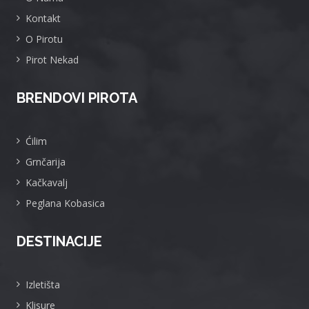
Kontakt
O Pirotu
Pirot Nekad
BRENDOVI PIROTA
Ćilim
Grnčarija
Kačkavalj
Peglana Kobasica
DESTINACIJE
Izletišta
Klisure