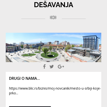
DEŠAVANJA
DRUGI O NAMA...
https://www.blic.rs/biznis/moj-novcanik/mesto-u-srbiji-koje-
prko...