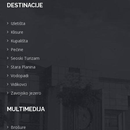
DESTINACIJE
Izletišta
Klisure
Kupališta
Pećine
Seoski Turizam
Stara Planina
Vodopadi
Vidikovci
Zavojsko Jezero
MULTIMEDIJA
Brošure