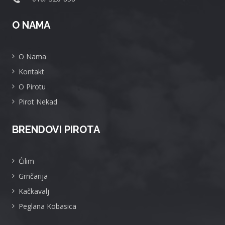
O NAMA
O Nama
Kontakt
O Pirotu
Pirot Nekad
BRENDOVI PIROTA
Ćilim
Grnčarija
Kačkavalj
Peglana Kobasica