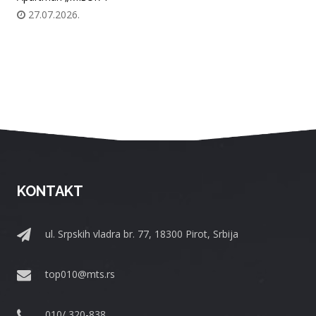
27.07.2026.
KONTAKT
ul. Srpskih vladra br. 77, 18300 Pirot, Srbija
top010@mts.rs
010/ 320-838