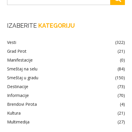
IZABERITE
KATEGORIJU
Vesti
(322)
Grad Pirot
(21)
Manifestacije
(0)
Smeštaj na selu
(84)
Smeštaj u gradu
(150)
Destinacije
(73)
Informacije
(70)
Brendovi Pirota
(4)
Kultura
(21)
Multimedija
(27)