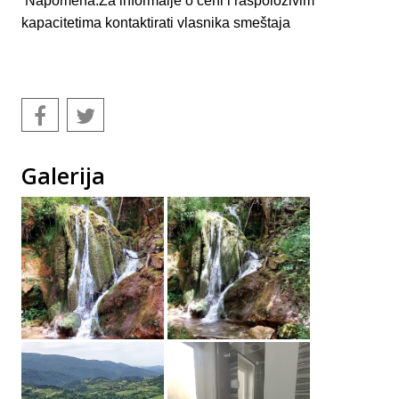
Napomena:Za informaije o ceni i raspoloživim
kapacitetima kontaktirati vlasnika smeštaja
Galerija