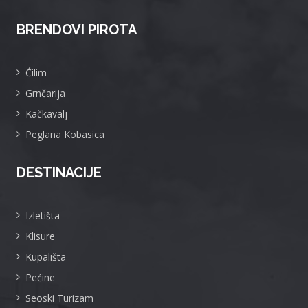
BRENDOVI PIROTA
Ćilim
Grnčarija
Kačkavalj
Peglana Kobasica
DESTINACIJE
Izletišta
Klisure
Kupališta
Pećine
Seoski Turizam