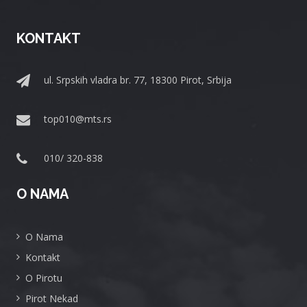
KONTAKT
ul. Srpskih vladra br. 77, 18300 Pirot, Srbija
top010@mts.rs
010/ 320-838
O NAMA
O Nama
Kontakt
O Pirotu
Pirot Nekad