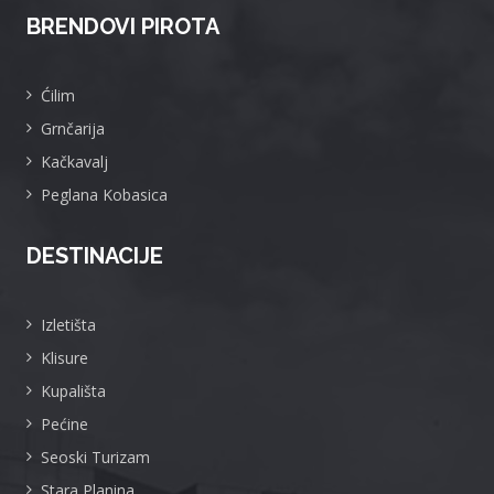
BRENDOVI PIROTA
Ćilim
Grnčarija
Kačkavalj
Peglana Kobasica
DESTINACIJE
Izletišta
Klisure
Kupališta
Pećine
Seoski Turizam
Stara Planina