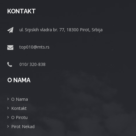
KONTAKT
ul. Srpskih vladra br. 77, 18300 Pirot, Srbija
top010@mts.rs
010/ 320-838
O NAMA
O Nama
Kontakt
O Pirotu
Pirot Nekad