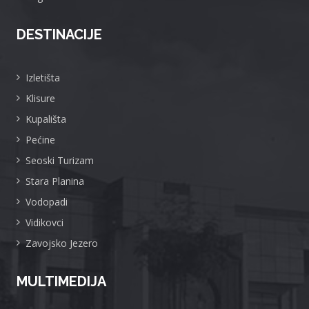
DESTINACIJE
Izletišta
Klisure
Kupališta
Pećine
Seoski Turizam
Stara Planina
Vodopadi
Vidikovci
Zavojsko Jezero
MULTIMEDIJA