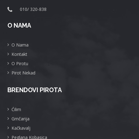
010/ 320-838
O NAMA
O Nama
Kontakt
O Pirotu
Pirot Nekad
BRENDOVI PIROTA
Ćilim
Grnčarija
Kačkavalj
Peglana Kobasica