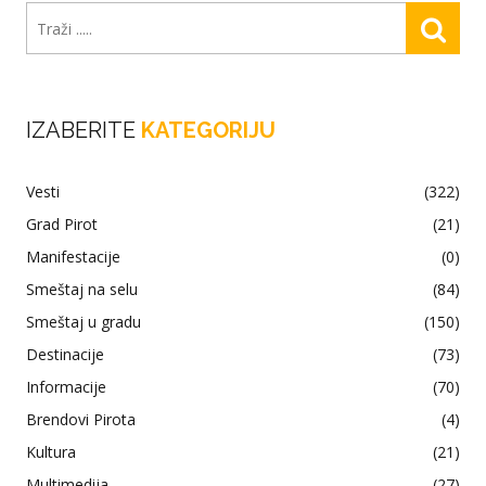
IZABERITE
KATEGORIJU
Vesti
(322)
Grad Pirot
(21)
Manifestacije
(0)
Smeštaj na selu
(84)
Smeštaj u gradu
(150)
Destinacije
(73)
Informacije
(70)
Brendovi Pirota
(4)
Kultura
(21)
Multimedija
(27)