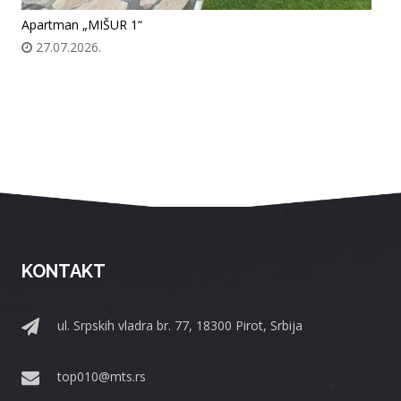
Apartman „MIŠUR 1“
27.07.2026.
KONTAKT
ul. Srpskih vladra br. 77, 18300 Pirot, Srbija
top010@mts.rs