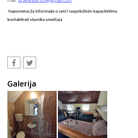
mail:
draganber959@gmail.com
Napomena:Za informaije o ceni i raspoloživim kapacitetima
kontaktirati vlasnika smeštaja
Galerija