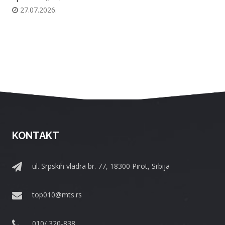
27.07.2026.
KONTAKT
ul. Srpskih vladra br. 77, 18300 Pirot, Srbija
top010@mts.rs
010/ 320-838