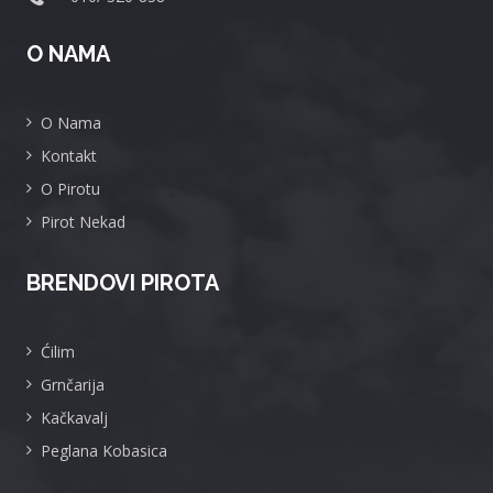
O NAMA
O Nama
Kontakt
O Pirotu
Pirot Nekad
BRENDOVI PIROTA
Ćilim
Grnčarija
Kačkavalj
Peglana Kobasica