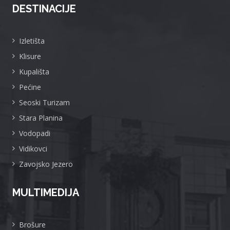
DESTINACIJE
Izletišta
Klisure
Kupališta
Pećine
Seoski Turizam
Stara Planina
Vodopadi
Vidikovci
Zavojsko Jezero
MULTIMEDIJA
Brošure