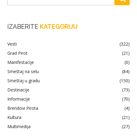
IZABERITE
KATEGORIJU
Vesti
(322)
Grad Pirot
(21)
Manifestacije
(0)
Smeštaj na selu
(84)
Smeštaj u gradu
(150)
Destinacije
(73)
Informacije
(70)
Brendovi Pirota
(4)
Kultura
(21)
Multimedija
(27)