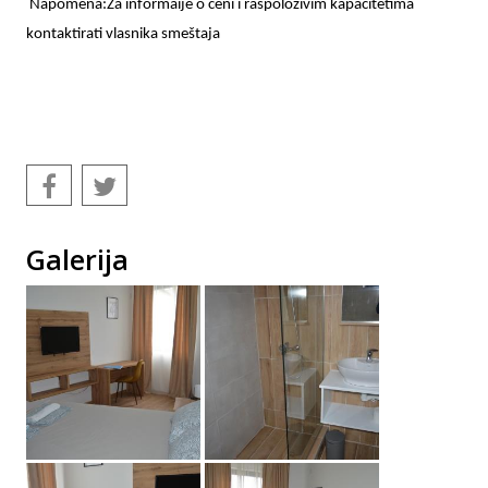
Napomena:Za informaije o ceni i raspoloživim kapacitetima
kontaktirati vlasnika smeštaja
Galerija