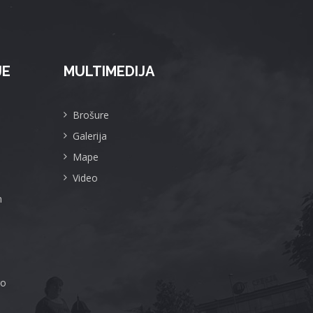
JE
MULTIMEDIJA
Brošure
Galerija
Mape
Video
m
ro