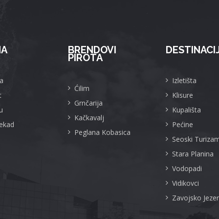
MA
BRENDOVI
DESTINACI
PIROTA
a
Izletišta
Ćilim
t
Klisure
Grnčarija
u
Kupališta
Kačkavalj
Nekad
Pećine
Peglana Kobasica
Seoski Turiza
Stara Planina
Vodopadi
Vidikovci
Zavojsko Jeze