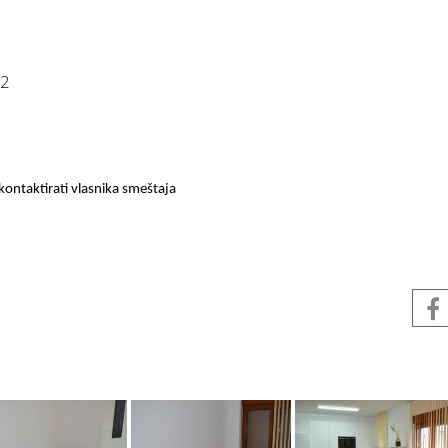
 2
ontaktirati vlasnika smeštaja