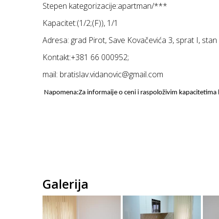
Stepen kategorizacije:apartman/***
Kapacitet:(1/2;(F)), 1/1
Adresa: grad Pirot, Save Kovačevića 3, sprat I, stan
Kontakt:+381 66 000952;
mail: bratislav.vidanovic@gmail.com
Napomena:Za informaije o ceni i raspoloživim kapacitetima k
Galerija