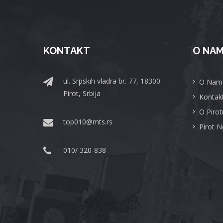
KONTAKT
O NA
ul. Srpskih vladra br. 77, 18300
O Nam
Pirot, Srbija
Kontak
O Pirot
top010@mts.rs
Pirot 
010/ 320-838