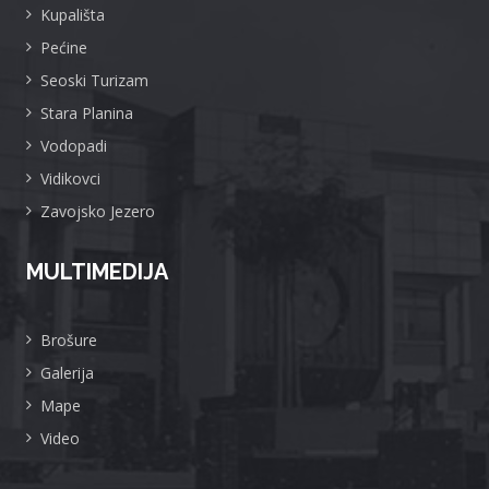
Kupališta
Pećine
Seoski Turizam
Stara Planina
Vodopadi
Vidikovci
Zavojsko Jezero
MULTIMEDIJA
Brošure
Galerija
Mape
Video