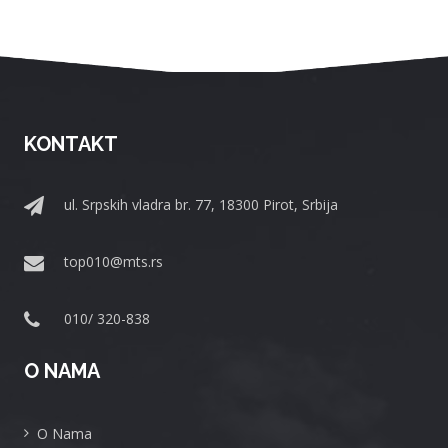
KONTAKT
ul. Srpskih vladra br. 77, 18300 Pirot, Srbija
top010@mts.rs
010/ 320-838
O NAMA
O Nama