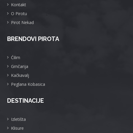
Kontakt
O Pirotu
Pirot Nekad
BRENDOVI PIROTA
Ćilim
Grnčarija
Kačkavalj
Peglana Kobasica
DESTINACIJE
Izletišta
Klisure