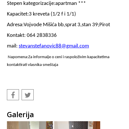
Stepen kategorizacije:apartman ***
Kapacitet:3 kreveta (1/2 f i 1/1)
Adresa:Vojvode Mišića bb,sprat 3,stan 39;Pirot
Kontakt:
064 2838336
mail:
stevanstefanovic88@gmail.com
Napomena:Za informaije o ceni i raspoloživim kapacitetima
kontaktirati vlasnika smeštaja
Galerija