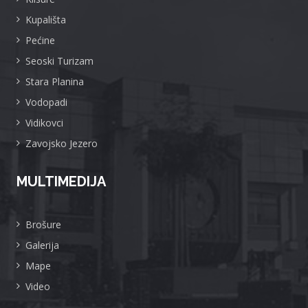
Kupališta
Pećine
Seoski Turizam
Stara Planina
Vodopadi
Vidikovci
Zavojsko Jezero
MULTIMEDIJA
Brošure
Galerija
Mape
Video