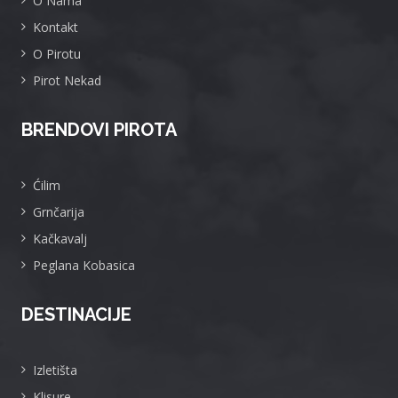
O Nama
Kontakt
O Pirotu
Pirot Nekad
BRENDOVI PIROTA
Ćilim
Grnčarija
Kačkavalj
Peglana Kobasica
DESTINACIJE
Izletišta
Klisure