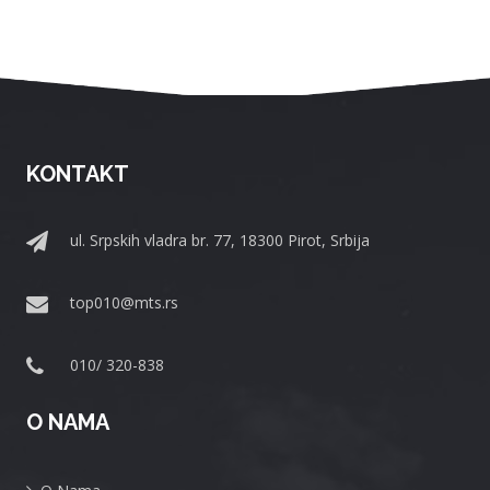
KONTAKT
ul. Srpskih vladra br. 77, 18300 Pirot, Srbija
top010@mts.rs
010/ 320-838
O NAMA