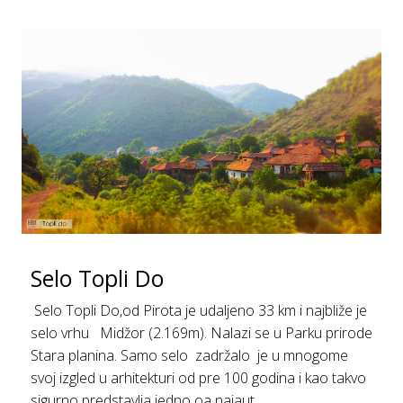
Selo Topli Do
Selo Topli Do,od Pirota je udaljeno 33 km i najbliže je
selo vrhu Midžor (2.169m). Nalazi se u Parku prirode
Stara planina. Samo selo zadržalo je u mnogome
svoj izgled u arhitekturi od pre 100 godina i kao takvo
sigurno predstavlja jedno oa najaut...