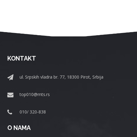
KONTAKT
ul. Srpskih vladra br. 77, 18300 Pirot, Srbija
top010@mts.rs
010/ 320-838
O NAMA