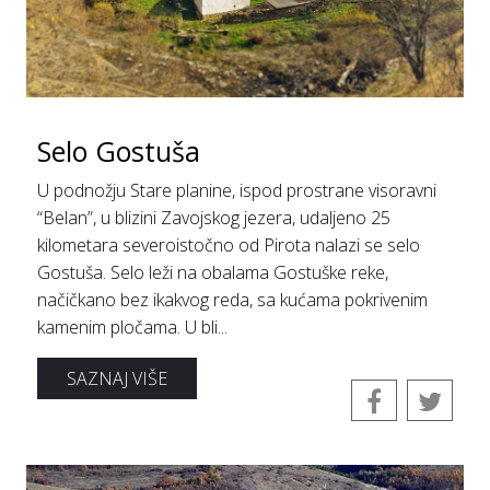
Selo Gostuša
U podnožju Stare planine, ispod prostrane visoravni
“Belan”, u blizini Zavojskog jezera, udaljeno 25
kilometara severoistočno od Pirota nalazi se selo
Gostuša. Selo leži na obalama Gostuške reke,
načičkano bez ikakvog reda, sa kućama pokrivenim
kamenim pločama. U bli...
SAZNAJ VIŠE