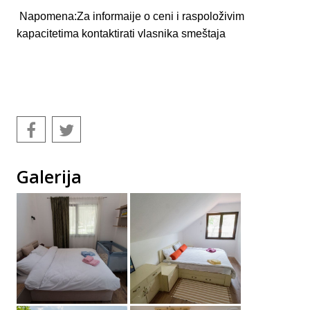
Napomena:Za informaije o ceni i raspoloživim
kapacitetima kontaktirati vlasnika smeštaja
Galerija