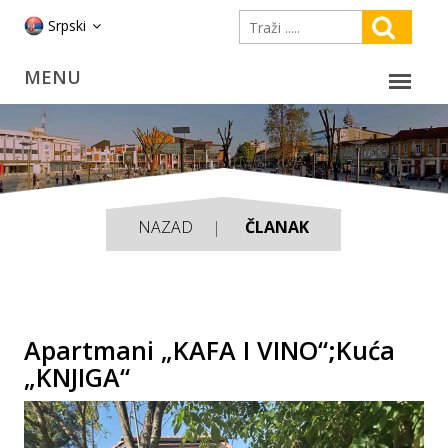
Srpski
NAZAD
ČLANAK
Apartmani „KAFA I VINO“;Kuća
„KNJIGA“