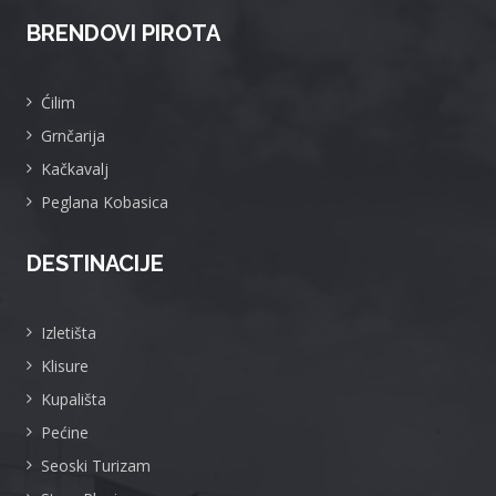
BRENDOVI PIROTA
Ćilim
Grnčarija
Kačkavalj
Peglana Kobasica
DESTINACIJE
Izletišta
Klisure
Kupališta
Pećine
Seoski Turizam