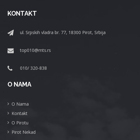
KONTAKT
ul. Srpskih vladra br. 77, 18300 Pirot, Srbija
top010@mts.rs
010/ 320-838
O NAMA
O Nama
Kontakt
O Pirotu
Pirot Nekad