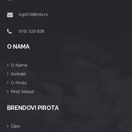
top010@mts.rs
010/ 320-838
O NAMA
O Nama
Kontakt
O Pirotu
Pirot Nekad
BRENDOVI PIROTA
Ćilim