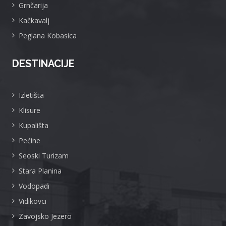
Grnčarija
Kačkavalj
Peglana Kobasica
DESTINACIJE
Izletišta
Klisure
Kupališta
Pećine
Seoski Turizam
Stara Planina
Vodopadi
Vidikovci
Zavojsko Jezero