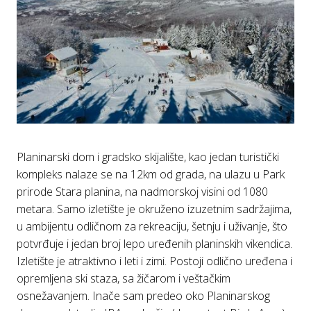
Planinarski dom i gradsko skijalište, kao jedan turistički
kompleks nalaze se na 12km od grada, na ulazu u Park
prirode Stara planina, na nadmorskoj visini od 1080
metara. Samo izletište je okruženo izuzetnim sadržajima,
u ambijentu odličnom za rekreaciju, šetnju i uživanje, što
potvrđuje i jedan broj lepo uređenih planinskih vikendica.
Izletište je atraktivno i leti i zimi. Postoji odlično uređena i
opremljena ski staza, sa žičarom i veštačkim
osnežavanjem. Inače sam predeo oko Planinarskog