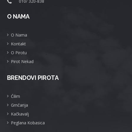
010/ 320-838
O NAMA
O Nama
Kontakt
O Pirotu
Pirot Nekad
BRENDOVI PIROTA
Ćilim
Grnčarija
Kačkavalj
Peglana Kobasica