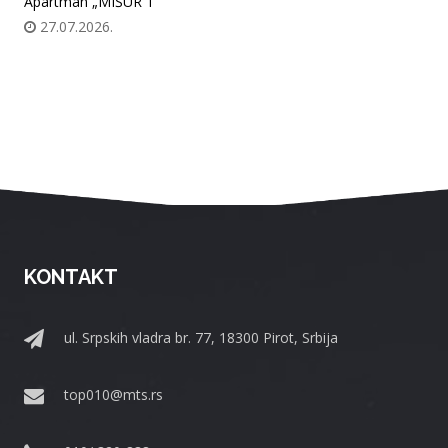
Apartman „MIŠUR 1“
27.07.2026.
KONTAKT
ul. Srpskih vladra br. 77, 18300 Pirot, Srbija
top010@mts.rs