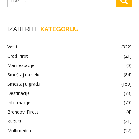
IZABERITE
KATEGORIJU
Vesti
(322)
Grad Pirot
(21)
Manifestacije
(0)
Smeštaj na selu
(84)
Smeštaj u gradu
(150)
Destinacije
(73)
Informacije
(70)
Brendovi Pirota
(4)
Kultura
(21)
Multimedija
(27)