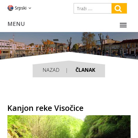
Srpski
NAZAD
ČLANAK
Kаnjon reke Visočice