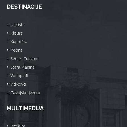
DESTINACIJE
Izletišta
Klisure
Kupališta
Pećine
Seoski Turizam
Stara Planina
Vodopadi
Vidikovci
Zavojsko Jezero
MULTIMEDIJA
Brošure