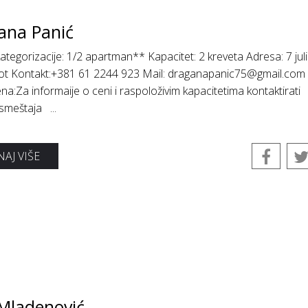
ana Panić
ategorizacije: 1/2 apartman** Kapacitet: 2 kreveta Adresa: 7 juli
rot Kontakt:+381 61 2244 923 Mail: draganapanic75@gmail.com
:Za informaije o ceni i raspoloživim kapacitetima kontaktirati
 smeštaja ...
AJ VIŠE
 Mladenović