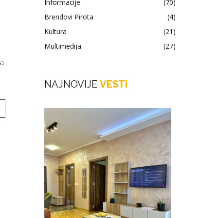
Informacije
(70)
Brendovi Pirota
(4)
Kultura
(21)
Multimedija
(27)
a
ja
NAJNOVIJE
VESTI