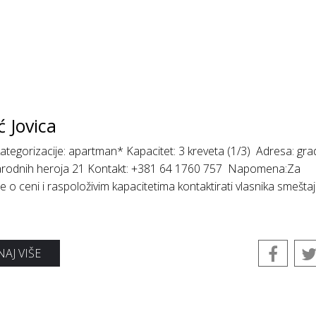
 Jovica
ategorizacije: apartman* Kapacitet: 3 kreveta (1/3) Adresa: gra
Narodnih heroja 21 Kontakt: +381 64 1760 757 Napomena:Za
je o ceni i raspoloživim kapacitetima kontaktirati vlasnika smešta
AJ VIŠE