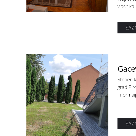
vlasnika 
SAZN
Gace
Stepen k
grad Pir
informai
...
SAZN