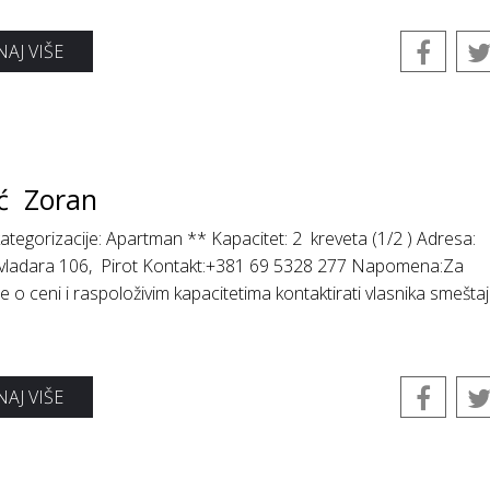
AJ VIŠE
ić Zoran
ategorizacije: Apartman ** Kapacitet: 2 kreveta (1/2 ) Adresa:
 vladara 106, Pirot Kontakt:+381 69 5328 277 Napomena:Za
je o ceni i raspoloživim kapacitetima kontaktirati vlasnika smešta
AJ VIŠE